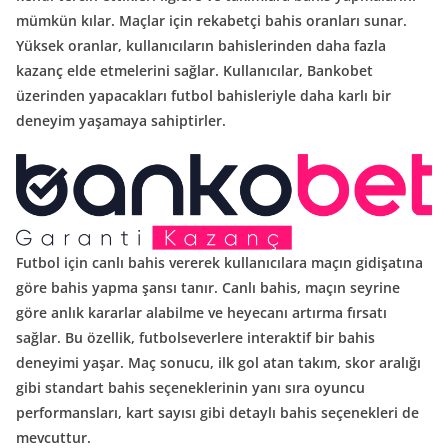
mümkün kılar. Maçlar için rekabetçi bahis oranları sunar.
Yüksek oranlar, kullanıcıların bahislerinden daha fazla
kazanç elde etmelerini sağlar. Kullanıcılar, Bankobet
üzerinden yapacakları futbol bahisleriyle daha karlı bir
deneyim yaşamaya sahiptirler.
Futbol için canlı bahis vererek kullanıcılara maçın gidişatına
göre bahis yapma şansı tanır. Canlı bahis, maçın seyrine
göre anlık kararlar alabilme ve heyecanı artırma fırsatı
sağlar. Bu özellik, futbolseverlere interaktif bir bahis
deneyimi yaşar. Maç sonucu, ilk gol atan takım, skor aralığı
gibi standart bahis seçeneklerinin yanı sıra oyuncu
performansları, kart sayısı gibi detaylı bahis seçenekleri de
mevcuttur.