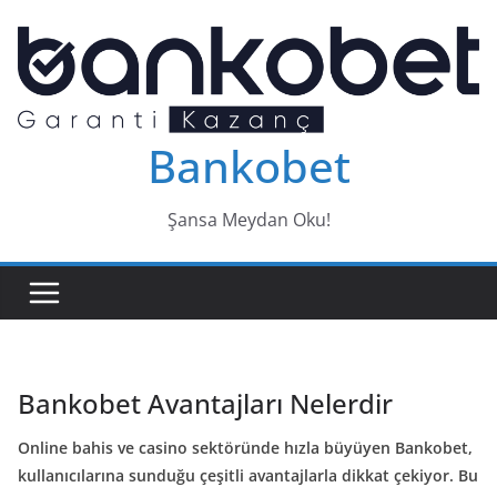
Skip
to
content
Bankobet
Şansa Meydan Oku!
Bankobet Avantajları Nelerdir
Online bahis ve casino sektöründe hızla büyüyen Bankobet,
kullanıcılarına sunduğu çeşitli avantajlarla dikkat çekiyor. Bu