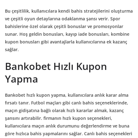
Bu çeşitlilik, kullanıcılara kendi bahis stratejilerini oluşturma
ve çeşitli oyun detaylarına odaklanma şansı verir. Spor
bahislerine özel olarak çeşitli bonuslar ve promosyonlar
sunar. Hoş geldin bonusları, kayıp iade bonusları, kombine
kupon bonusları gibi avantajlarla kullanıcılarına ek kazanç
sağlar.
Bankobet Hızlı Kupon
Yapma
Bankobet hızlı kupon yapma, kullanıcılara anlık karar alma
fırsatı tanır. Futbol maçları gibi canlı bahis seçeneklerinde,
maçın gidişatına bağlı olarak hızlı kararlar almak, kazanç
şansını artırabilir. firmanın hızlı kupon seçenekleri,
kullanıcılara maçın anlık durumunu değerlendirme ve buna
göre hızlıca bahis yapmalarını sağlar.
Canlı bahis seçenekleri