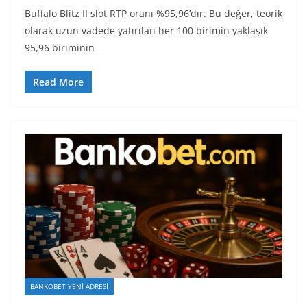
Buffalo Blitz II slot RTP oranı %95,96’dır. Bu değer, teorik
olarak uzun vadede yatırılan her 100 birimin yaklaşık
95,96 biriminin
Read More
BANKOBET YENI ADRESI