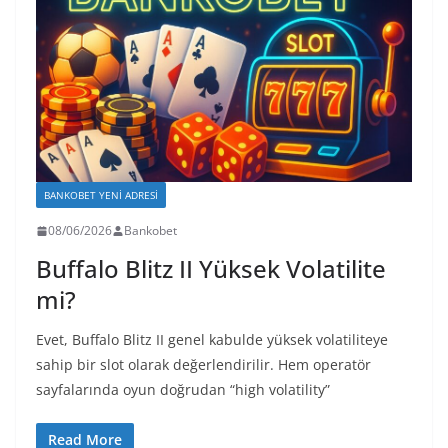
BANKOBET YENI ADRESI
08/06/2026
Bankobet
Buffalo Blitz II Yüksek Volatilite
mi?
Evet, Buffalo Blitz II genel kabulde yüksek volatiliteye
sahip bir slot olarak değerlendirilir. Hem operatör
sayfalarında oyun doğrudan “high volatility”
Read More