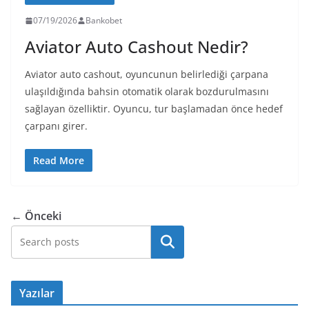
07/19/2026
Bankobet
Aviator Auto Cashout Nedir?
Aviator auto cashout, oyuncunun belirlediği çarpana
ulaşıldığında bahsin otomatik olarak bozdurulmasını
sağlayan özelliktir. Oyuncu, tur başlamadan önce hedef
çarpanı girer.
Read More
← Önceki
Ara
Yazılar