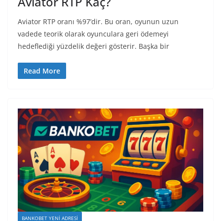
Aviator RTP Kaç?
Aviator RTP oranı %97’dir. Bu oran, oyunun uzun
vadede teorik olarak oyunculara geri ödemeyi
hedeflediği yüzdelik değeri gösterir. Başka bir
Read More
BANKOBET YENI ADRESI