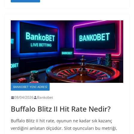
BANKOBET YENI ADRESI
08/04/2026
Bankobet
Buffalo Blitz II Hit Rate Nedir?
Buffalo Blitz II hit rate, oyunun ne kadar sık kazanç
verdiğini anlatan ölçüdür. Slot oyuncuları bu metriği,