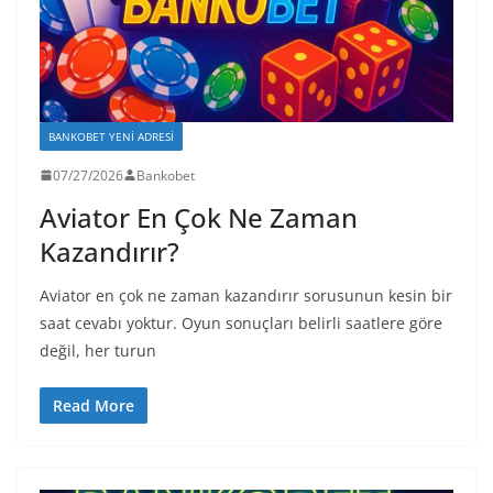
BANKOBET YENI ADRESI
07/27/2026
Bankobet
Aviator En Çok Ne Zaman
Kazandırır?
Aviator en çok ne zaman kazandırır sorusunun kesin bir
saat cevabı yoktur. Oyun sonuçları belirli saatlere göre
değil, her turun
Read More