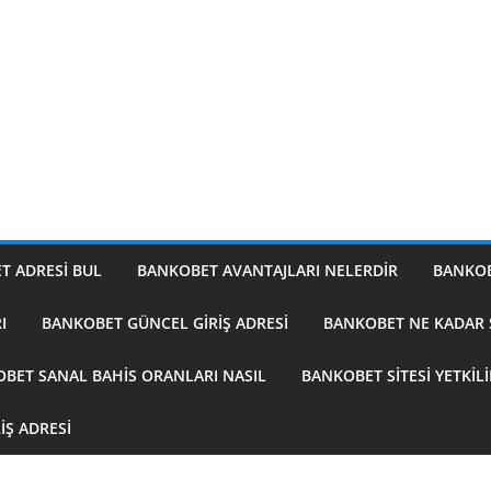
T ADRESI BUL
BANKOBET AVANTAJLARI NELERDIR
BANKOB
I
BANKOBET GÜNCEL GIRIŞ ADRESI
BANKOBET NE KADAR 
BET SANAL BAHIS ORANLARI NASIL
BANKOBET SITESI YETKIL
IŞ ADRESI