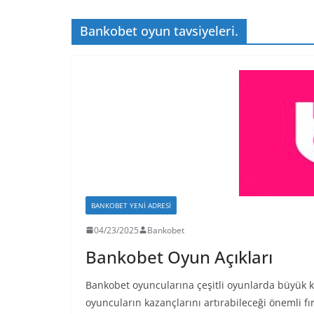
Bankobet oyun tavsiyeleri.
BANKOBET YENI ADRESI
04/23/2025
Bankobet
Bankobet Oyun Açıkları
Bankobet oyuncularına çeşitli oyunlarda büyük ka
oyuncuların kazançlarını artırabileceği önemli fır