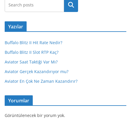
Ara
Yazılar
Buffalo Blitz II Hit Rate Nedir?
Buffalo Blitz II Slot RTP Kaç?
Aviator Saat Taktiği Var Mı?
Aviator Gerçek Kazandırıyor mu?
Aviator En Çok Ne Zaman Kazandırır?
Yorumlar
Görüntülenecek bir yorum yok.