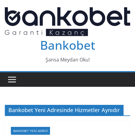
Skip
to
content
Bankobet
Şansa Meydan Oku!
Bankobet Yeni Adresinde Hizmetler Aynıdır
BANKOBET YENI ADRESI