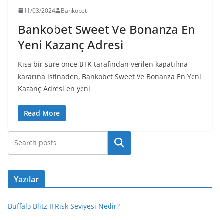
11/03/2024
Bankobet
Bankobet Sweet Ve Bonanza En
Yeni Kazanç Adresi
Kısa bir süre önce BTK tarafından verilen kapatılma
kararına istinaden, Bankobet Sweet Ve Bonanza En Yeni
Kazanç Adresi en yeni
Read More
Ara
Yazılar
Buffalo Blitz II Risk Seviyesi Nedir?