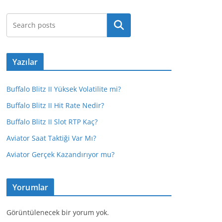
Ara
Yazılar
Buffalo Blitz II Yüksek Volatilite mi?
Buffalo Blitz II Hit Rate Nedir?
Buffalo Blitz II Slot RTP Kaç?
Aviator Saat Taktiği Var Mı?
Aviator Gerçek Kazandırıyor mu?
Yorumlar
Görüntülenecek bir yorum yok.