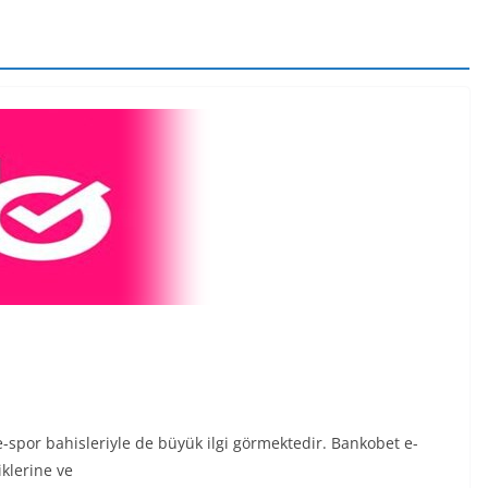
spor bahisleriyle de büyük ilgi görmektedir. Bankobet e-
iklerine ve