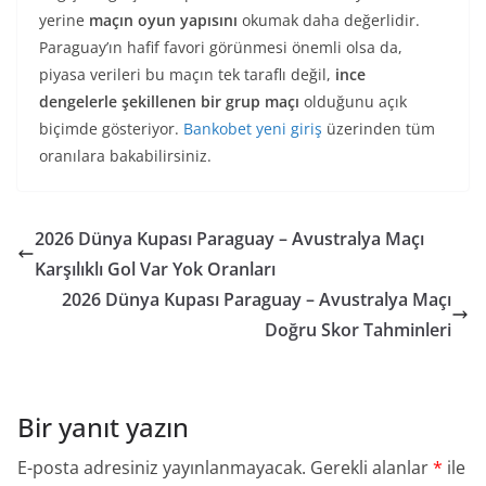
yerine
maçın oyun yapısını
okumak daha değerlidir.
Paraguay’ın hafif favori görünmesi önemli olsa da,
piyasa verileri bu maçın tek taraflı değil,
ince
dengelerle şekillenen bir grup maçı
olduğunu açık
biçimde gösteriyor.
Bankobet yeni giriş
üzerinden tüm
oranılara bakabilirsiniz.
2026 Dünya Kupası Paraguay – Avustralya Maçı
Karşılıklı Gol Var Yok Oranları
2026 Dünya Kupası Paraguay – Avustralya Maçı
Doğru Skor Tahminleri
Bir yanıt yazın
E-posta adresiniz yayınlanmayacak.
Gerekli alanlar
*
ile