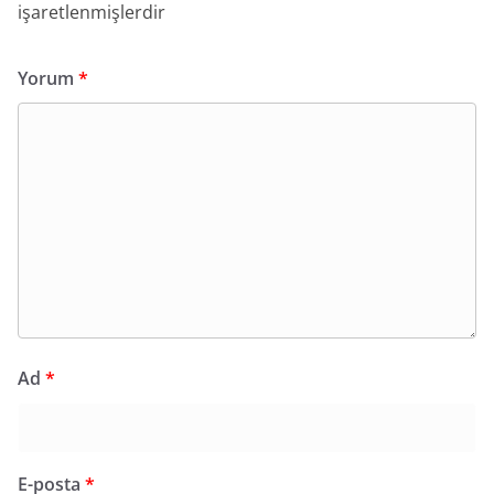
işaretlenmişlerdir
Yorum
*
Ad
*
E-posta
*