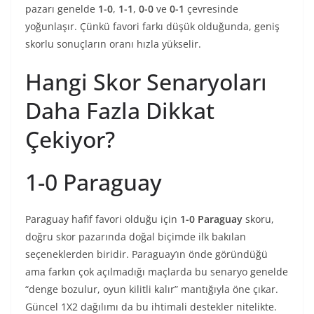
pazarı genelde
1-0
,
1-1
,
0-0
ve
0-1
çevresinde
yoğunlaşır. Çünkü favori farkı düşük olduğunda, geniş
skorlu sonuçların oranı hızla yükselir.
Hangi Skor Senaryoları
Daha Fazla Dikkat
Çekiyor?
1-0 Paraguay
Paraguay hafif favori olduğu için
1-0 Paraguay
skoru,
doğru skor pazarında doğal biçimde ilk bakılan
seçeneklerden biridir. Paraguay’ın önde göründüğü
ama farkın çok açılmadığı maçlarda bu senaryo genelde
“denge bozulur, oyun kilitli kalır” mantığıyla öne çıkar.
Güncel 1X2 dağılımı da bu ihtimali destekler nitelikte.