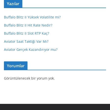
Yazılar
Buffalo Blitz II Yüksek Volatilite mi?
Buffalo Blitz II Hit Rate Nedir?
Buffalo Blitz II Slot RTP Kaç?
Aviator Saat Taktiği Var Mı?
Aviator Gerçek Kazandırıyor mu?
Yorumlar
Görüntülenecek bir yorum yok.