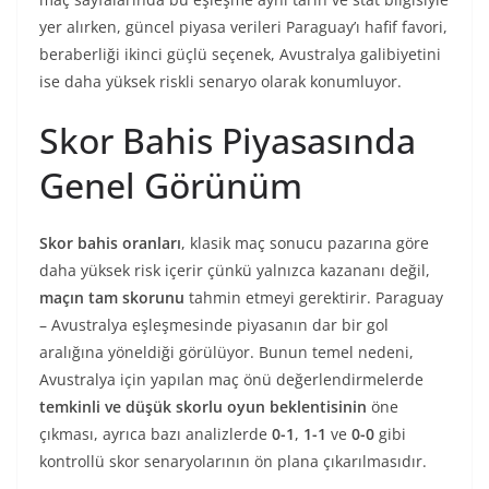
yer alırken, güncel piyasa verileri Paraguay’ı hafif favori,
beraberliği ikinci güçlü seçenek, Avustralya galibiyetini
ise daha yüksek riskli senaryo olarak konumluyor.
Skor Bahis Piyasasında
Genel Görünüm
Skor bahis oranları
, klasik maç sonucu pazarına göre
daha yüksek risk içerir çünkü yalnızca kazananı değil,
maçın tam skorunu
tahmin etmeyi gerektirir. Paraguay
– Avustralya eşleşmesinde piyasanın dar bir gol
aralığına yöneldiği görülüyor. Bunun temel nedeni,
Avustralya için yapılan maç önü değerlendirmelerde
temkinli ve düşük skorlu oyun beklentisinin
öne
çıkması, ayrıca bazı analizlerde
0-1
,
1-1
ve
0-0
gibi
kontrollü skor senaryolarının ön plana çıkarılmasıdır.