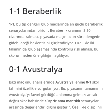
1-1 Beraberlik
1-1
, bu tip dengeli grup maçlarında en güçlü beraberlik
senaryolarından biridir. Beraberlik oranının 3.50
civarında kalması, piyasada maçın uzun süre dengede
gidebileceği beklentisini güçlendiriyor. Özellikle iki
takımın da grup aşamasında kontrollü risk alması, bu
skorun neden öne çıktığını açıklıyor.
0-1 Avustralya
Bazı maç önü analizlerinde
Avustralya lehine 0-1
skor
tahmini özellikle vurgulanıyor. Bu, piyasanın tamamının
Avustralya’yı favori gördüğü anlamına gelmez; ancak
doğru skor bahsinde
sürpriz ama mantıklı
senaryolar
arasında değerlendirildiğini gösterir. Özellikle disiplinli