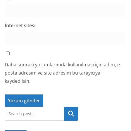
İnternet sitesi
Daha sonraki yorumlarımda kullanılması için adım, e-
posta adresim ve site adresim bu tarayıcıya
kaydedilsin.
Ara