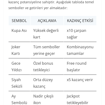
kazanç potansiyeline sahiptir. Aşağıdaki tabloda temel
semboller ve getirileri yer almaktadır:
SEMBOL
AÇIKLAMA
KAZANÇ ETKISI
Kupa Ası
Yüksek değerli
x10 çarpan
kart
sağlar
Joker
Tüm semboller
Kombinasyonu
Kartı
yerine geçer
tamamlar
Gece
Özel bonus
Free round
Yıldızı
tetikleyici
başlatır
Siyah
Orta düzey
x5 kazanç verir
Sekizli
kazanç
Ay
Nadir çıkışlı
Jackpot
Sembolü
ikon
tetikleyebilir