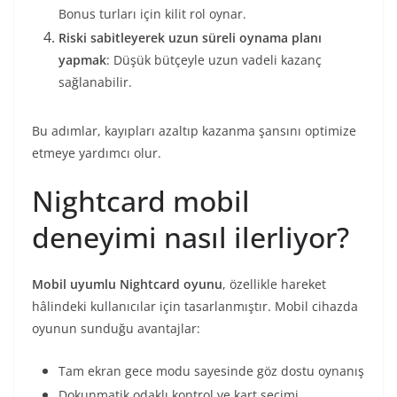
Bonus turları için kilit rol oynar.
Riski sabitleyerek uzun süreli oynama planı
yapmak
: Düşük bütçeyle uzun vadeli kazanç
sağlanabilir.
Bu adımlar, kayıpları azaltıp kazanma şansını optimize
etmeye yardımcı olur.
Nightcard mobil
deneyimi nasıl ilerliyor?
Mobil uyumlu Nightcard oyunu
, özellikle hareket
hâlindeki kullanıcılar için tasarlanmıştır. Mobil cihazda
oyunun sunduğu avantajlar:
Tam ekran gece modu sayesinde göz dostu oynanış
Dokunmatik odaklı kontrol ve kart seçimi