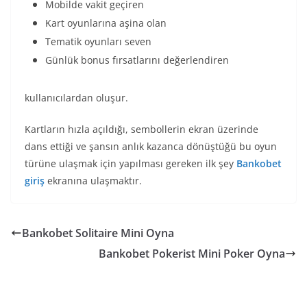
Mobilde vakit geçiren
Kart oyunlarına aşina olan
Tematik oyunları seven
Günlük bonus fırsatlarını değerlendiren
kullanıcılardan oluşur.
Kartların hızla açıldığı, sembollerin ekran üzerinde
dans ettiği ve şansın anlık kazanca dönüştüğü bu oyun
türüne ulaşmak için yapılması gereken ilk şey
Bankobet
giriş
ekranına ulaşmaktır.
Bankobet Solitaire Mini Oyna
Bankobet Pokerist Mini Poker Oyna