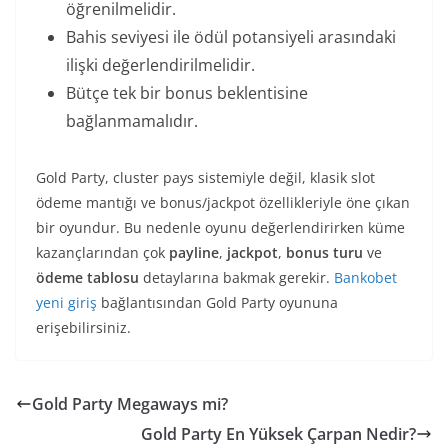
öğrenilmelidir.
Bahis seviyesi ile ödül potansiyeli arasındaki
ilişki değerlendirilmelidir.
Bütçe tek bir bonus beklentisine
bağlanmamalıdır.
Gold Party, cluster pays sistemiyle değil, klasik slot
ödeme mantığı ve bonus/jackpot özellikleriyle öne çıkan
bir oyundur. Bu nedenle oyunu değerlendirirken küme
kazançlarından çok
payline
,
jackpot
,
bonus turu
ve
ödeme tablosu
detaylarına bakmak gerekir.
Bankobet
yeni giriş
bağlantısından Gold Party oyununa
erişebilirsiniz.
Gold Party Megaways mi?
Gold Party En Yüksek Çarpan Nedir?