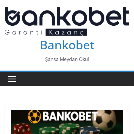
Skip
to
content
Bankobet
Şansa Meydan Oku!