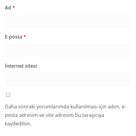
Ad
*
E-posta
*
İnternet sitesi
Daha sonraki yorumlarımda kullanılması için adım, e-
posta adresim ve site adresim bu tarayıcıya
kaydedilsin.