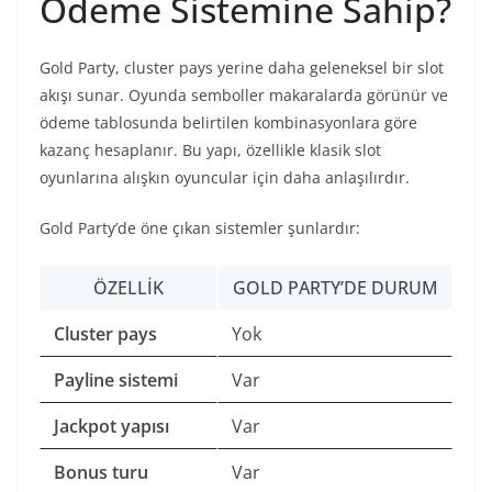
Ödeme Sistemine Sahip?
Gold Party, cluster pays yerine daha geleneksel bir slot
akışı sunar. Oyunda semboller makaralarda görünür ve
ödeme tablosunda belirtilen kombinasyonlara göre
kazanç hesaplanır. Bu yapı, özellikle klasik slot
oyunlarına alışkın oyuncular için daha anlaşılırdır.
Gold Party’de öne çıkan sistemler şunlardır:
ÖZELLIK
GOLD PARTY’DE DURUM
Cluster pays
Yok
Payline sistemi
Var
Jackpot yapısı
Var
Bonus turu
Var