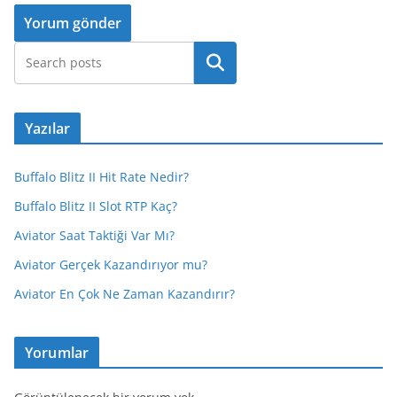
Ara
Yazılar
Buffalo Blitz II Hit Rate Nedir?
Buffalo Blitz II Slot RTP Kaç?
Aviator Saat Taktiği Var Mı?
Aviator Gerçek Kazandırıyor mu?
Aviator En Çok Ne Zaman Kazandırır?
Yorumlar