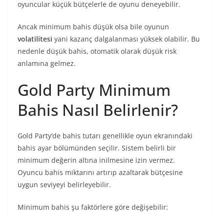
oyuncular küçük bütçelerle de oyunu deneyebilir.
Ancak minimum bahis düşük olsa bile oyunun
volatilitesi
yani kazanç dalgalanması yüksek olabilir. Bu
nedenle düşük bahis, otomatik olarak düşük risk
anlamına gelmez.
Gold Party Minimum
Bahis Nasıl Belirlenir?
Gold Party’de bahis tutarı genellikle oyun ekranındaki
bahis ayar bölümünden seçilir. Sistem belirli bir
minimum değerin altına inilmesine izin vermez.
Oyuncu bahis miktarını artırıp azaltarak bütçesine
uygun seviyeyi belirleyebilir.
Minimum bahis şu faktörlere göre değişebilir: