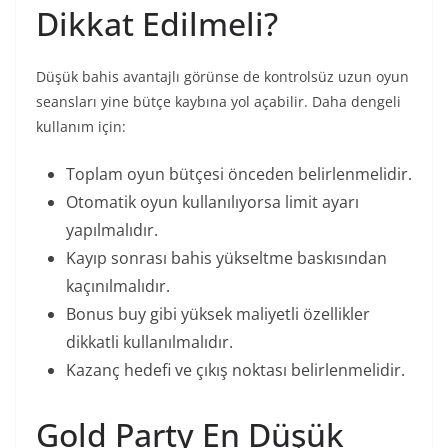
Dikkat Edilmeli?
Düşük bahis avantajlı görünse de kontrolsüz uzun oyun
seansları yine bütçe kaybına yol açabilir. Daha dengeli
kullanım için:
Toplam oyun bütçesi önceden belirlenmelidir.
Otomatik oyun kullanılıyorsa limit ayarı
yapılmalıdır.
Kayıp sonrası bahis yükseltme baskısından
kaçınılmalıdır.
Bonus buy gibi yüksek maliyetli özellikler
dikkatli kullanılmalıdır.
Kazanç hedefi ve çıkış noktası belirlenmelidir.
Gold Party En Düşük