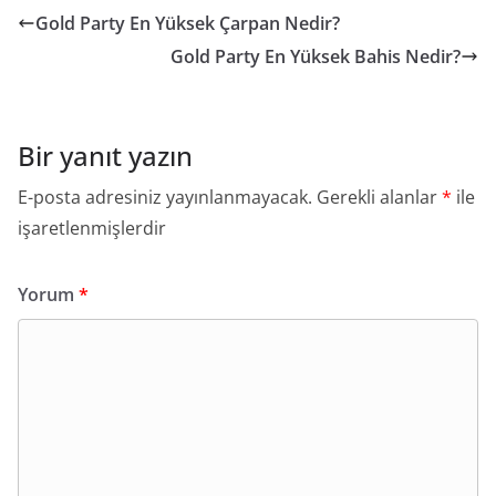
Gold Party En Yüksek Çarpan Nedir?
Gold Party En Yüksek Bahis Nedir?
Bir yanıt yazın
E-posta adresiniz yayınlanmayacak.
Gerekli alanlar
*
ile
işaretlenmişlerdir
Yorum
*