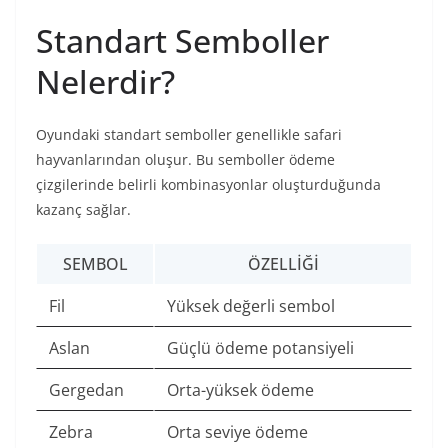
Standart Semboller
Nelerdir?
Oyundaki standart semboller genellikle safari
hayvanlarından oluşur. Bu semboller ödeme
çizgilerinde belirli kombinasyonlar oluşturduğunda
kazanç sağlar.
SEMBOL
ÖZELLIĞI
Fil
Yüksek değerli sembol
Aslan
Güçlü ödeme potansiyeli
Gergedan
Orta-yüksek ödeme
Zebra
Orta seviye ödeme