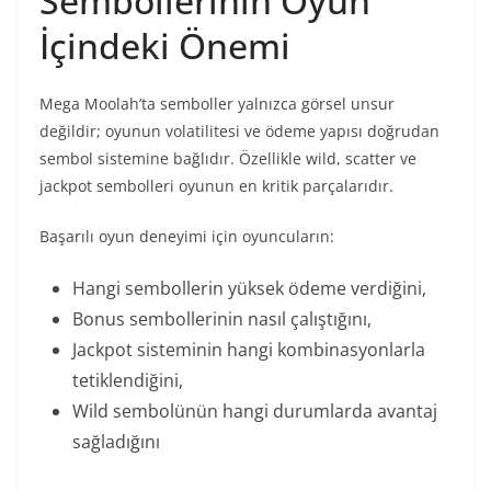
Sembollerinin Oyun
İçindeki Önemi
Mega Moolah’ta semboller yalnızca görsel unsur
değildir; oyunun volatilitesi ve ödeme yapısı doğrudan
sembol sistemine bağlıdır. Özellikle wild, scatter ve
jackpot sembolleri oyunun en kritik parçalarıdır.
Başarılı oyun deneyimi için oyuncuların:
Hangi sembollerin yüksek ödeme verdiğini,
Bonus sembollerinin nasıl çalıştığını,
Jackpot sisteminin hangi kombinasyonlarla
tetiklendiğini,
Wild sembolünün hangi durumlarda avantaj
sağladığını