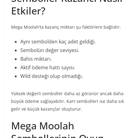
Etkiler?
Mega Moolah’ta kazanç miktarı şu faktörlere bağlıdır:
Aynı sembolden kaç adet geldiği.
Sembolün değer seviyesi.
Bahis miktarı.
Aktif ödeme hattı sayısı.
Wild desteği olup olmadığı.
Yüksek değerli semboller daha az görünür ancak daha
büyük ödeme sağlayabilir. Kart sembolleri ise daha sık
gelir ve küçük kazançlar oluşturur.
Mega Moolah