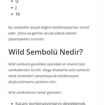
Q
J
10
Bu semboller düşük değerli kombinasyonları temsil
eder. Daha sık gelirler ancak yüksek ödeme
potansiyelleri sınırlıdır.
Wild Sembolü Nedir?
Wild sembolü genellikle oyundaki en önemli özel
sembollerden biridir. Mega Moolah’ta wild sembolü
eksik sembolleri tamamlayarak kombinasyon
oluşturulmasına yardımcı olur.
Wild sembolünün temel görevleri:
Kazanç kombinasyonlarını desteklemek.