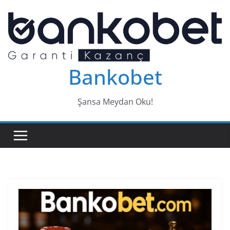
Skip
to
content
Bankobet
Şansa Meydan Oku!