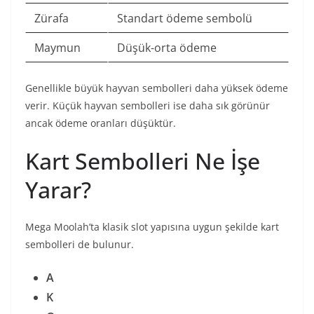
Zürafa
Standart ödeme sembolü
Maymun
Düşük-orta ödeme
Genellikle büyük hayvan sembolleri daha yüksek ödeme
verir. Küçük hayvan sembolleri ise daha sık görünür
ancak ödeme oranları düşüktür.
Kart Sembolleri Ne İşe
Yarar?
Mega Moolah’ta klasik slot yapısına uygun şekilde kart
sembolleri de bulunur.
A
K