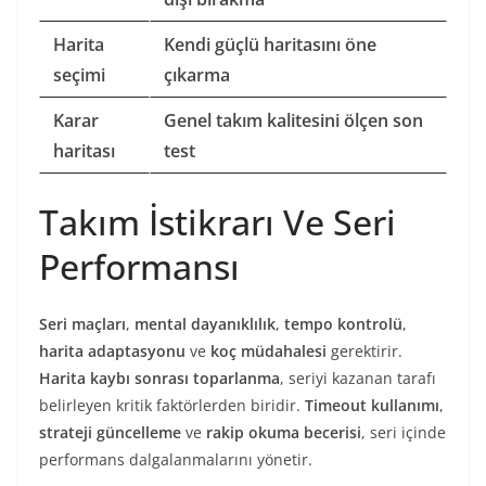
Harita
Kendi güçlü haritasını öne
seçimi
çıkarma
Karar
Genel takım kalitesini ölçen son
haritası
test
Takım İstikrarı Ve Seri
Performansı
Seri maçları
,
mental dayanıklılık
,
tempo kontrolü
,
harita adaptasyonu
ve
koç müdahalesi
gerektirir.
Harita kaybı sonrası toparlanma
, seriyi kazanan tarafı
belirleyen kritik faktörlerden biridir.
Timeout kullanımı
,
strateji güncelleme
ve
rakip okuma becerisi
, seri içinde
performans dalgalanmalarını yönetir.