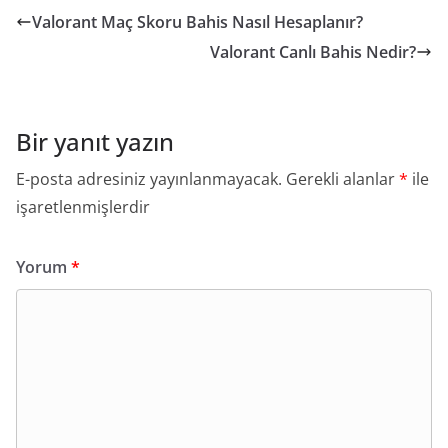
Valorant Maç Skoru Bahis Nasıl Hesaplanır?
Valorant Canlı Bahis Nedir?
Bir yanıt yazın
E-posta adresiniz yayınlanmayacak.
Gerekli alanlar
*
ile
işaretlenmişlerdir
Yorum
*