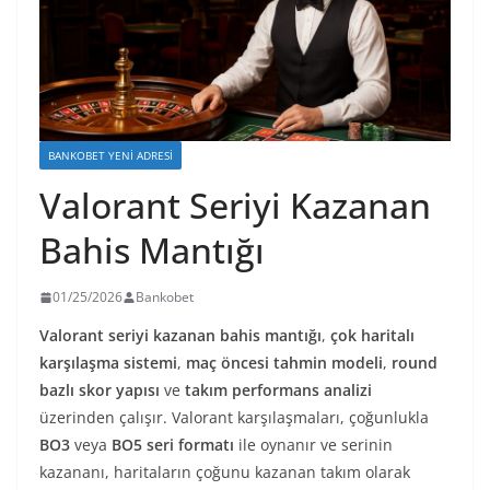
BANKOBET YENI ADRESI
Valorant Seriyi Kazanan
Bahis Mantığı
01/25/2026
Bankobet
Valorant seriyi kazanan bahis mantığı
,
çok haritalı
karşılaşma sistemi
,
maç öncesi tahmin modeli
,
round
bazlı skor yapısı
ve
takım performans analizi
üzerinden çalışır. Valorant karşılaşmaları, çoğunlukla
BO3
veya
BO5 seri formatı
ile oynanır ve serinin
kazananı, haritaların çoğunu kazanan takım olarak