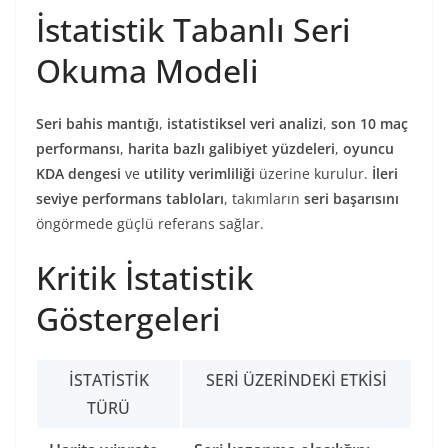
İstatistik Tabanlı Seri
Okuma Modeli
Seri bahis mantığı
,
istatistiksel veri analizi
,
son 10 maç
performansı
,
harita bazlı galibiyet yüzdeleri
,
oyuncu
KDA dengesi
ve
utility verimliliği
üzerine kurulur.
İleri
seviye performans tabloları
, takımların
seri başarısını
öngörmede güçlü referans sağlar.
Kritik İstatistik
Göstergeleri
İSTATISTIK
SERI ÜZERINDEKI ETKISI
TÜRÜ