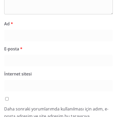
Ad
*
E-posta
*
İnternet sitesi
Daha sonraki yorumlarımda kullanılması için adım, e-
posta adresim ve site adresim bu tarayıcıya