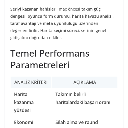
Seriyi kazanan bahisleri
, maç öncesi
takım güç
dengesi
,
oyuncu form durumu
,
harita havuzu analizi
,
taraf avantajı
ve
meta uyumluluğu
üzerinden
değerlendirilir.
Harita seçimi süreci
, serinin genel
gidişatını doğrudan etkiler.
Temel Performans
Parametreleri
ANALIZ KRITERI
AÇIKLAMA
Harita
Takımın belirli
kazanma
haritalardaki başarı oranı
yüzdesi
Ekonomi
Silah alma ve raund